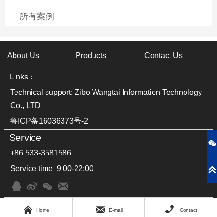
所有案例
About Us
Products
Contact Us
Links：
Technical support: Zibo Wangtai Information Technology
Co., LTD
鲁ICP备16036373号-2
Service

+86 533-3581586
Service time 9:00-22:00








Home
E-mail
Contact